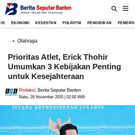
Skip
Mai
to
Open
Men
Search
content
NIS
EKONOMI
KESEHTAN
POLRI/TNI
PENDIDIKAN
PEMERI
Posted
Olahraga
in
Prioritas Atlet, Erick Thohir
Umumkan 3 Kebijakan Penting
untuk Kesejahteraan
Redaksi
,
Berita Seputar Banten
Rabu, 26 November 2025 | 02:00 WIB