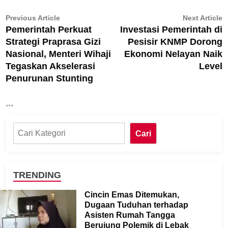
Navigasi
Previous
N
Previous Article
Next Article
Pemerintah Perkuat
Investasi Pemerintah di
article:
ar
pos
Strategi Praprasa Gizi
Pesisir KNMP Dorong
Nasional, Menteri Wihaji
Ekonomi Nelayan Naik
Tegaskan Akselerasi
Level
Penurunan Stunting
```
Cari
Cari
TRENDING
Cincin Emas Ditemukan,
Dugaan Tuduhan terhadap
Asisten Rumah Tangga
Berujung Polemik di Lebak