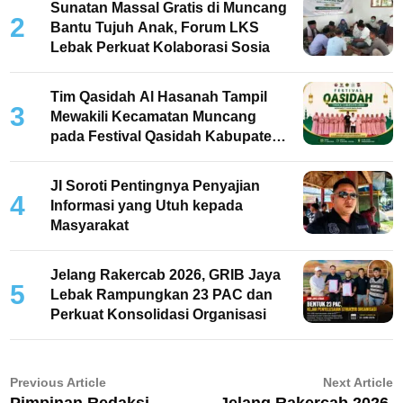
Sunatan Massal Gratis di Muncang
2
Bantu Tujuh Anak, Forum LKS
Lebak Perkuat Kolaborasi Sosia
Tim Qasidah Al Hasanah Tampil
3
Mewakili Kecamatan Muncang
pada Festival Qasidah Kabupaten
Lebak 2026
JI Soroti Pentingnya Penyajian
4
Informasi yang Utuh kepada
Masyarakat
Jelang Rakercab 2026, GRIB Jaya
5
Lebak Rampungkan 23 PAC dan
Perkuat Konsolidasi Organisasi
Navigasi
Previous
N
Previous Article
Next Article
Pimpinan Redaksi
Jelang Rakercab 2026,
article:
ar