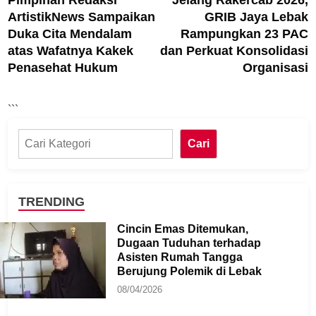
pos
ArtistikNews Sampaikan
GRIB Jaya Lebak
Duka Cita Mendalam
Rampungkan 23 PAC
atas Wafatnya Kakek
dan Perkuat Konsolidasi
Penasehat Hukum
Organisasi
```
Cari
Cari
TRENDING
Cincin Emas Ditemukan,
Dugaan Tuduhan terhadap
Asisten Rumah Tangga
Berujung Polemik di Lebak
08/04/2026