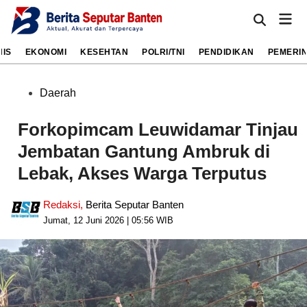
Skip
Mai
to
Open
Men
Search
content
NIS
EKONOMI
KESEHTAN
POLRI/TNI
PENDIDIKAN
PEMERI
Posted
Daerah
in
Forkopimcam Leuwidamar Tinjau
Jembatan Gantung Ambruk di
Lebak, Akses Warga Terputus
Redaksi
,
Berita Seputar Banten
Jumat, 12 Juni 2026 | 05:56 WIB