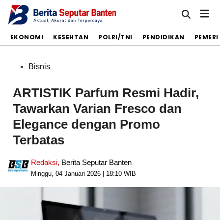
Skip
Mai
to
Open
Men
Search
content
S
EKONOMI
KESEHTAN
POLRI/TNI
PENDIDIKAN
PEMER
Posted
Bisnis
in
ARTISTIK Parfum Resmi Hadir,
Tawarkan Varian Fresco dan
Elegance dengan Promo
Terbatas
Redaksi
,
Berita Seputar Banten
Minggu, 04 Januari 2026 | 18:10 WIB