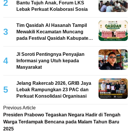
2
Bantu Tujuh Anak, Forum LKS
Lebak Perkuat Kolaborasi Sosia
Tim Qasidah Al Hasanah Tampil
3
Mewakili Kecamatan Muncang
pada Festival Qasidah Kabupaten
Lebak 2026
JI Soroti Pentingnya Penyajian
4
Informasi yang Utuh kepada
Masyarakat
Jelang Rakercab 2026, GRIB Jaya
5
Lebak Rampungkan 23 PAC dan
Perkuat Konsolidasi Organisasi
Navigasi
Previous
Previous Article
article:
pos
Presiden Prabowo Tegaskan Negara Hadir di Tengah
Warga Terdampak Bencana pada Malam Tahun Baru
2025