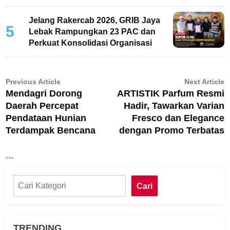
Jelang Rakercab 2026, GRIB Jaya
5
Lebak Rampungkan 23 PAC dan
Perkuat Konsolidasi Organisasi
Navigasi
Previous
N
Previous Article
Next Article
Mendagri Dorong
ARTISTIK Parfum Resmi
article:
ar
pos
Daerah Percepat
Hadir, Tawarkan Varian
Pendataan Hunian
Fresco dan Elegance
Terdampak Bencana
dengan Promo Terbatas
```
Cari
Cari
TRENDING