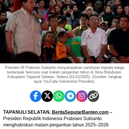
Presiden RI Prabowo Subianto menyampaikan sambutan kepada warga
terdampak bencana saat malam pergantian tahun di Desa Batubulan,
Kabupaten Tapanuli Selatan, Selasa (31/12/2025). (Sumber: tangkap
layar YouTube Sekretariat Presiden).
TAPANULI SELATAN,
BeritaSeputarBanten.com
–
Presiden Republik Indonesia Prabowo Subianto
menghabiskan malam pergantian tahun 2025–2026