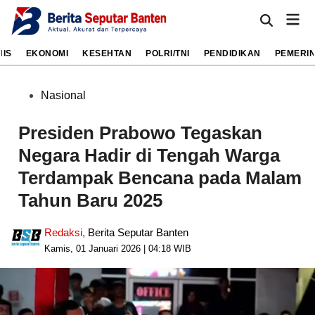
Skip
Mai
to
Open
Men
Search
content
NIS
EKONOMI
KESEHTAN
POLRI/TNI
PENDIDIKAN
PEMERI
Posted
Nasional
in
Presiden Prabowo Tegaskan
Negara Hadir di Tengah Warga
Terdampak Bencana pada Malam
Tahun Baru 2025
Redaksi
,
Berita Seputar Banten
Kamis, 01 Januari 2026 | 04:18 WIB