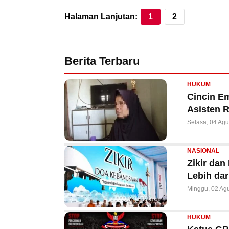
Halaman Lanjutan:
1
2
Berita Terbaru
HUKUM
Cincin E
Asisten 
Selasa, 04 Ag
NASIONAL
Zikir da
Lebih dar
Minggu, 02 Ag
HUKUM