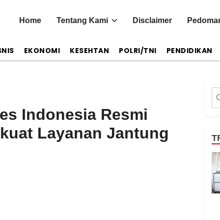
Home
Tentang Kami
Disclaimer
Pedoman
SNIS
EKONOMI
KESEHTAN
POLRI/TNI
PENDIDIKAN
Ca
tes Indonesia Resmi
rkuat Layanan Jantung
T