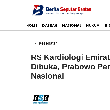
Skip
to
content
HOME
DAERAH
NASIONAL
HUKUM
BI
Posted
Kesehatan
in
RS Kardiologi Emira
Dibuka, Prabowo Pe
Nasional