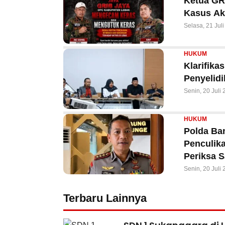
Ketua GR
Kasus Ak
Selasa, 21 Jul
HUKUM
Klarifika
Penyelid
Senin, 20 Juli
HUKUM
Polda Ba
Penculik
Periksa S
Senin, 20 Juli
Terbaru Lainnya