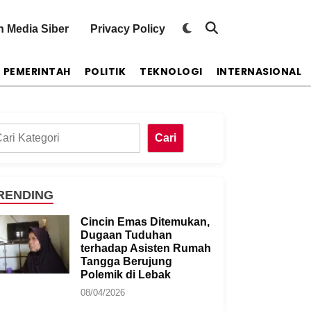
Switch
 Media Siber
Privacy Policy
Open
to
Search
dark
mode
PEMERINTAH
POLITIK
TEKNOLOGI
INTERNASIONAL
ri
Cari
RENDING
Cincin Emas Ditemukan,
Dugaan Tuduhan
terhadap Asisten Rumah
Tangga Berujung
Polemik di Lebak
08/04/2026