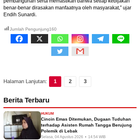
pembangunan serta memastikan bahwa setiap kebijakan
benar-benar dirasakan manfaatnya oleh masyarakat,” ujar
Endih Sunardi.
Jumlah Pengunjung
160
Halaman Lanjutan:
1
2
3
Berita Terbaru
HUKUM
Cincin Emas Ditemukan, Dugaan Tuduhan
terhadap Asisten Rumah Tangga Berujung
Polemik di Lebak
Selasa, 04 Agustus 2026 • 14:54 WIB