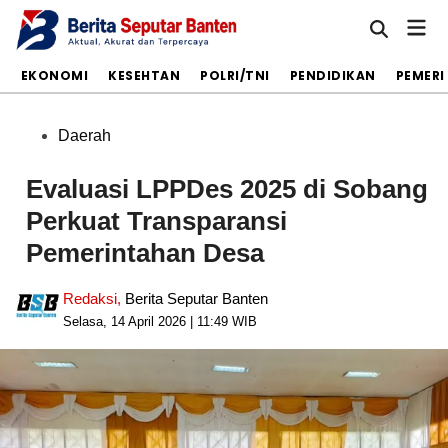
Skip
Mai
to
Open
Men
Search
content
S
EKONOMI
KESEHTAN
POLRI/TNI
PENDIDIKAN
PEMER
Posted
Daerah
in
Evaluasi LPPDes 2025 di Sobang
Perkuat Transparansi
Pemerintahan Desa
Redaksi
,
Berita Seputar Banten
Selasa, 14 April 2026 | 11:49 WIB