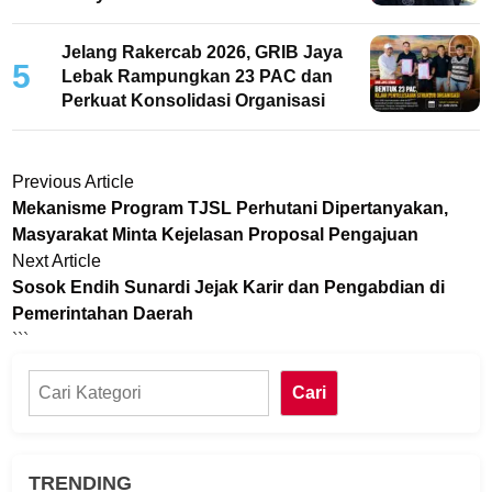
Jelang Rakercab 2026, GRIB Jaya
5
Lebak Rampungkan 23 PAC dan
Perkuat Konsolidasi Organisasi
Navigasi
Previous
Previous Article
article:
pos
Mekanisme Program TJSL Perhutani Dipertanyakan,
Masyarakat Minta Kejelasan Proposal Pengajuan
Next
Next Article
article:
Sosok Endih Sunardi Jejak Karir dan Pengabdian di
Pemerintahan Daerah
```
Cari
Cari
TRENDING