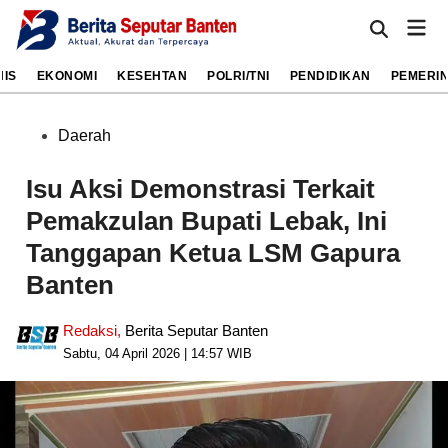
Skip
Mai
to
Open
Men
Search
content
NIS
EKONOMI
KESEHTAN
POLRI/TNI
PENDIDIKAN
PEMERI
Posted
Daerah
in
Isu Aksi Demonstrasi Terkait
Pemakzulan Bupati Lebak, Ini
Tanggapan Ketua LSM Gapura
Banten
Redaksi
,
Berita Seputar Banten
Sabtu, 04 April 2026 | 14:57 WIB