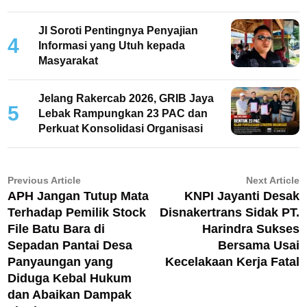
Lebak 2026
JI Soroti Pentingnya Penyajian
4
Informasi yang Utuh kepada
Masyarakat
Jelang Rakercab 2026, GRIB Jaya
5
Lebak Rampungkan 23 PAC dan
Perkuat Konsolidasi Organisasi
Navigasi
Previous
N
Previous Article
Next Article
APH Jangan Tutup Mata
KNPI Jayanti Desak
article:
ar
pos
Terhadap Pemilik Stock
Disnakertrans Sidak PT.
File Batu Bara di
Harindra Sukses
Sepadan Pantai Desa
Bersama Usai
Panyaungan yang
Kecelakaan Kerja Fatal
Diduga Kebal Hukum
dan Abaikan Dampak