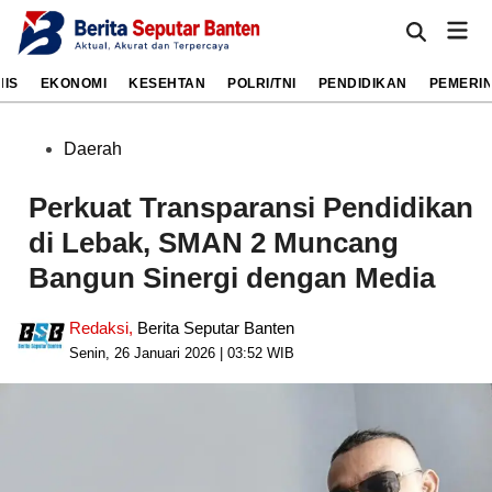
Skip
Mai
to
Open
Men
Search
content
NIS
EKONOMI
KESEHTAN
POLRI/TNI
PENDIDIKAN
PEMERI
Posted
Daerah
in
Perkuat Transparansi Pendidikan
di Lebak, SMAN 2 Muncang
Bangun Sinergi dengan Media
Redaksi
,
Berita Seputar Banten
Senin, 26 Januari 2026 | 03:52 WIB