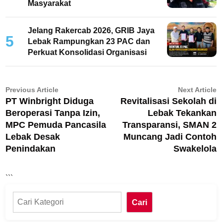
Masyarakat
Jelang Rakercab 2026, GRIB Jaya
5
Lebak Rampungkan 23 PAC dan
Perkuat Konsolidasi Organisasi
Navigasi
Previous
N
Previous Article
Next Article
PT Winbright Diduga
Revitalisasi Sekolah di
article:
ar
pos
Beroperasi Tanpa Izin,
Lebak Tekankan
MPC Pemuda Pancasila
Transparansi, SMAN 2
Lebak Desak
Muncang Jadi Contoh
Penindakan
Swakelola
```
Cari
Cari