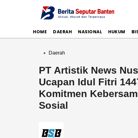
Skip
to
content
HOME
DAERAH
NASIONAL
HUKUM
BI
Posted
Daerah
in
PT Artistik News Nu
Ucapan Idul Fitri 14
Komitmen Kebersam
Sosial