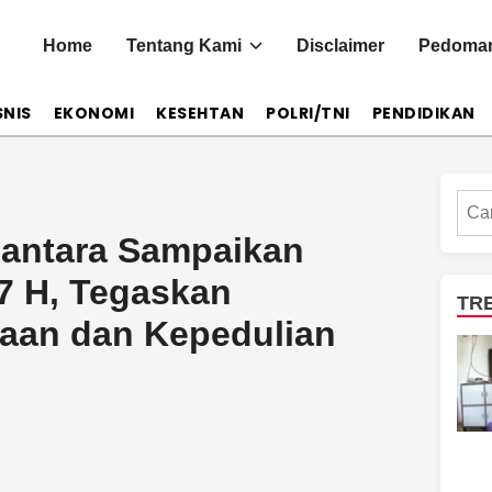
Home
Tentang Kami
Disclaimer
Pedoman
SNIS
EKONOMI
KESEHTAN
POLRI/TNI
PENDIDIKAN
Cari
santara Sampaikan
47 H, Tegaskan
TR
aan dan Kepedulian