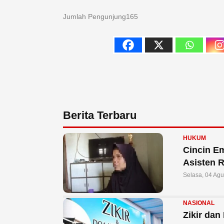
Jumlah Pengunjung
165
Berita Terbaru
HUKUM
Cincin E
Asisten 
Selasa, 04 Ag
NASIONAL
Zikir da