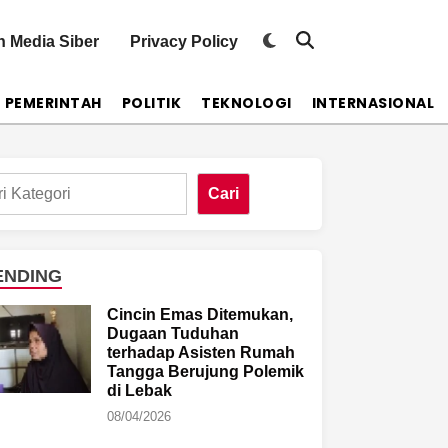
Switch
 Media Siber
Privacy Policy
Open
to
Search
dark
mode
PEMERINTAH
POLITIK
TEKNOLOGI
INTERNASIONAL
Cari
ENDING
Cincin Emas Ditemukan,
Dugaan Tuduhan
terhadap Asisten Rumah
Tangga Berujung Polemik
di Lebak
08/04/2026