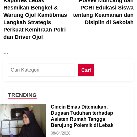
Kapolres Lebak
Polsek Muncang dan
article:
ar
pos
Resmikan Bengkel &
PGRI Edukasi Siswa
Warung Ojol Kamtibmas
tentang Keamanan dan
Langkah Strategis
Disiplin di Sekolah
Perkuat Kemitraan Polri
dan Driver Ojol
```
Cari
Cari
TRENDING
Cincin Emas Ditemukan,
Dugaan Tuduhan terhadap
Asisten Rumah Tangga
Berujung Polemik di Lebak
08/04/2026