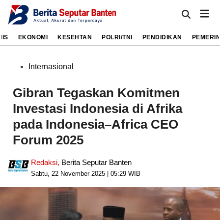
Skip
Mai
to
Open
Men
Search
content
NIS
EKONOMI
KESEHTAN
POLRI/TNI
PENDIDIKAN
PEMERI
Posted
Internasional
in
Gibran Tegaskan Komitmen
Investasi Indonesia di Afrika
pada Indonesia–Africa CEO
Forum 2025
Redaksi
,
Berita Seputar Banten
Sabtu, 22 November 2025 | 05:29 WIB