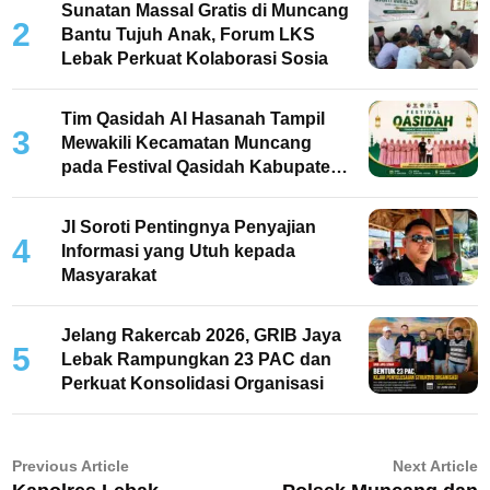
Sunatan Massal Gratis di Muncang
2
Bantu Tujuh Anak, Forum LKS
Lebak Perkuat Kolaborasi Sosia
Tim Qasidah Al Hasanah Tampil
3
Mewakili Kecamatan Muncang
pada Festival Qasidah Kabupaten
Lebak 2026
JI Soroti Pentingnya Penyajian
4
Informasi yang Utuh kepada
Masyarakat
Jelang Rakercab 2026, GRIB Jaya
5
Lebak Rampungkan 23 PAC dan
Perkuat Konsolidasi Organisasi
Navigasi
Previous
N
Previous Article
Next Article