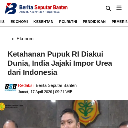
Skip
Mai
to
Open
Men
Search
content
NIS
EKONOMI
KESEHTAN
POLRI/TNI
PENDIDIKAN
PEMERI
Posted
Ekonomi
in
Ketahanan Pupuk RI Diakui
Dunia, India Jajaki Impor Urea
dari Indonesia
Redaksi
,
Berita Seputar Banten
Jumat, 17 April 2026 | 09:21 WIB