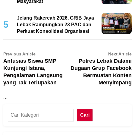
Masyarakat
Jelang Rakercab 2026, GRIB Jaya
5
Lebak Rampungkan 23 PAC dan
Perkuat Konsolidasi Organisasi
Navigasi
Previous
N
Previous Article
Next Article
Antusias Siswa SMP
Polres Lebak Dalami
article:
ar
pos
Kunjungi Istana,
Dugaan Grup Facebook
Pengalaman Langsung
Bermuatan Konten
yang Tak Terlupakan
Menyimpang
```
Cari
Cari