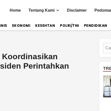
Home
Tentang Kami
Disclaimer
Pedoman
SNIS
EKONOMI
KESEHTAN
POLRI/TNI
PENDIDIKAN
Cari
 Koordinasikan
esiden Perintahkan
TR