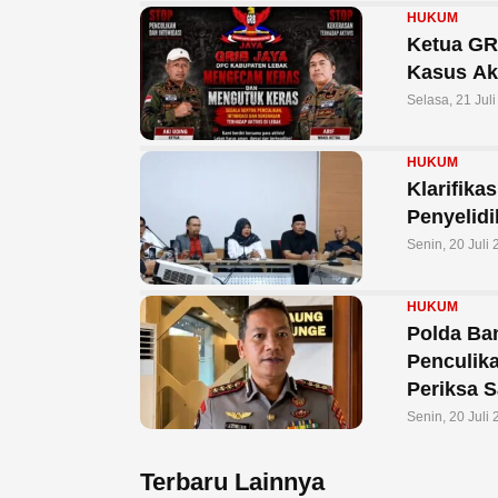
HUKUM
Ketua GR
Kasus Ak
Selasa, 21 Jul
HUKUM
Klarifika
Penyelid
Senin, 20 Juli
HUKUM
Polda Ba
Penculik
Periksa S
Senin, 20 Juli
Terbaru Lainnya