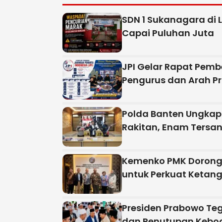
SDN 1 Sukanagara di 
Capai Puluhan Juta
JPI Gelar Rapat Pemb
Pengurus dan Arah P
Polda Banten Ungkap
Rakitan, Enam Tersa
Kemenko PMK Dorong 
untuk Perkuat Ketan
Presiden Prabowo Te
dan Penutupan Keboc