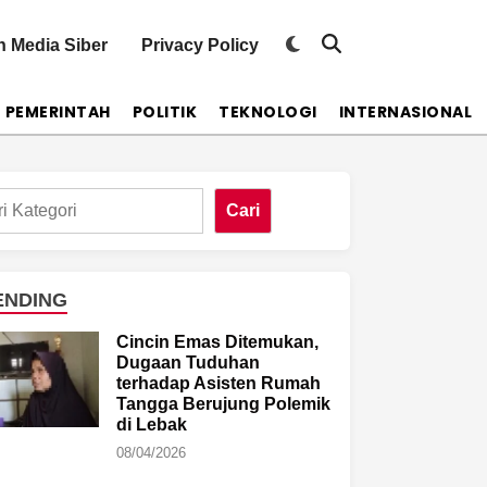
Switch
 Media Siber
Privacy Policy
Open
to
Search
dark
mode
PEMERINTAH
POLITIK
TEKNOLOGI
INTERNASIONAL
Cari
ENDING
Cincin Emas Ditemukan,
Dugaan Tuduhan
terhadap Asisten Rumah
Tangga Berujung Polemik
di Lebak
08/04/2026