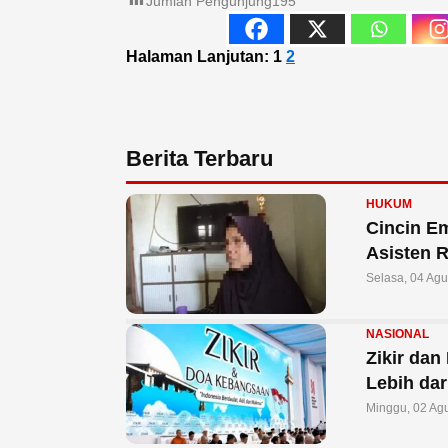
Jumlah Pengunjung
195
Halaman Lanjutan:
1
2
Berita Terbaru
HUKUM
Cincin E
Asisten 
Selasa, 04 Ag
NASIONAL
Zikir da
Lebih dar
Minggu, 02 Ag