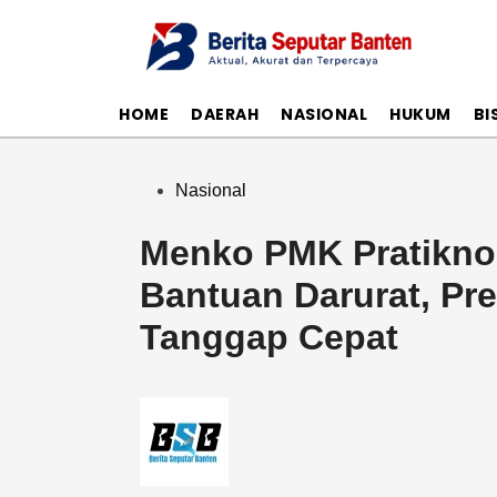
Skip
to
content
HOME
DAERAH
NASIONAL
HUKUM
BI
Posted
Nasional
in
Menko PMK Pratikno
Bantuan Darurat, Pr
Tanggap Cepat