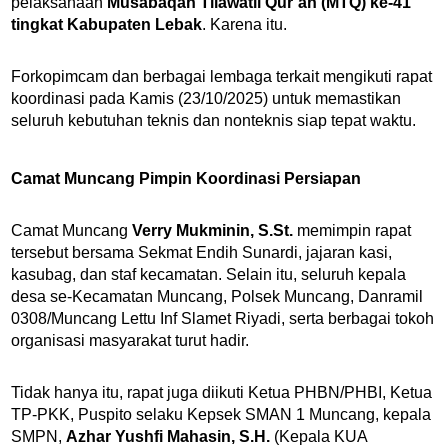
pelaksanaan
Musabaqah Tilawatil Qur’an (MTQ) ke-41
tingkat Kabupaten Lebak
. Karena itu.
Forkopimcam dan berbagai lembaga terkait mengikuti rapat
koordinasi pada Kamis (23/10/2025) untuk memastikan
seluruh kebutuhan teknis dan nonteknis siap tepat waktu.
Camat Muncang Pimpin Koordinasi Persiapan
Camat Muncang
Verry Mukminin, S.St.
memimpin rapat
tersebut bersama Sekmat Endih Sunardi, jajaran kasi,
kasubag, dan staf kecamatan. Selain itu, seluruh kepala
desa se-Kecamatan Muncang, Polsek Muncang, Danramil
0308/Muncang Lettu Inf Slamet Riyadi, serta berbagai tokoh
organisasi masyarakat turut hadir.
Tidak hanya itu, rapat juga diikuti Ketua PHBN/PHBI, Ketua
TP-PKK, Puspito selaku Kepsek SMAN 1 Muncang, kepala
SMPN,
Azhar Yushfi Mahasin, S.H.
(Kepala KUA