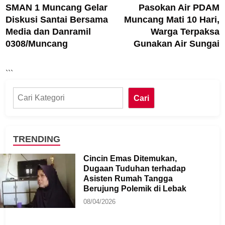
SMAN 1 Muncang Gelar
Pasokan Air PDAM
article:
ar
pos
Diskusi Santai Bersama
Muncang Mati 10 Hari,
Media dan Danramil
Warga Terpaksa
0308/Muncang
Gunakan Air Sungai
```
Cari
Cari
TRENDING
Cincin Emas Ditemukan,
Dugaan Tuduhan terhadap
Asisten Rumah Tangga
Berujung Polemik di Lebak
08/04/2026