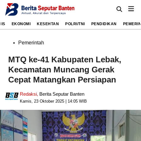
Skip
Mai
to
Open
Men
Search
content
NIS
EKONOMI
KESEHTAN
POLRI/TNI
PENDIDIKAN
PEMERI
Posted
Pemerintah
in
MTQ ke-41 Kabupaten Lebak,
Kecamatan Muncang Gerak
Cepat Matangkan Persiapan
Redaksi
,
Berita Seputar Banten
Kamis, 23 Oktober 2025 | 14:05 WIB