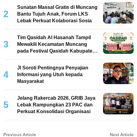
Sunatan Massal Gratis di Muncang
2
Bantu Tujuh Anak, Forum LKS
Lebak Perkuat Kolaborasi Sosia
Tim Qasidah Al Hasanah Tampil
3
Mewakili Kecamatan Muncang
pada Festival Qasidah Kabupaten
Lebak 2026
JI Soroti Pentingnya Penyajian
4
Informasi yang Utuh kepada
Masyarakat
Jelang Rakercab 2026, GRIB Jaya
5
Lebak Rampungkan 23 PAC dan
Perkuat Konsolidasi Organisasi
Navigasi
Previous
N
Previous Article
Next Article