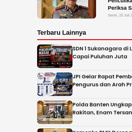
Penculik
Periksa S
Senin, 20 Juli
Terbaru Lainnya
SDN 1 Sukanagara di 
Capai Puluhan Juta
JPI Gelar Rapat Pemb
Pengurus dan Arah P
Polda Banten Ungkap
Rakitan, Enam Tersa