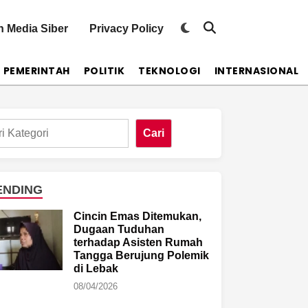
Switch
 Media Siber
Privacy Policy
Open
to
Search
dark
mode
PEMERINTAH
POLITIK
TEKNOLOGI
INTERNASIONAL
Cari
ENDING
Cincin Emas Ditemukan,
Dugaan Tuduhan
terhadap Asisten Rumah
Tangga Berujung Polemik
di Lebak
08/04/2026