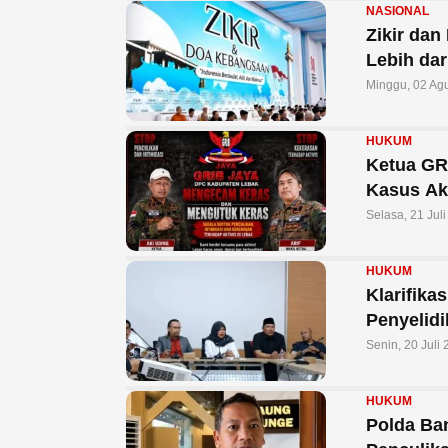
NASIONAL
Zikir da
Lebih dar
Minggu, 02 Ag
HUKUM
Ketua GR
Kasus Ak
Selasa, 21 Jul
HUKUM
Klarifika
Penyelid
Senin, 20 Juli
HUKUM
Polda Ba