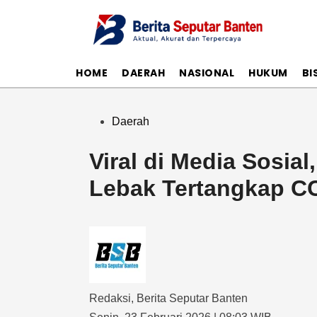
Skip
to
content
HOME
DAERAH
NASIONAL
HUKUM
BI
Posted
Daerah
in
Viral di Media Sosial
Lebak Tertangkap C
Redaksi
,
Berita Seputar Banten