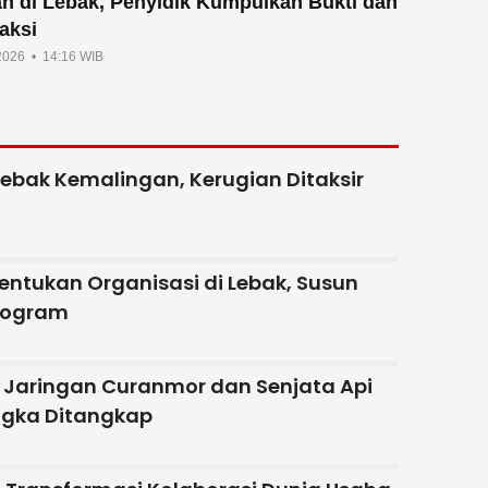
an di Lebak, Penyidik Kumpulkan Bukti dan
aksi
 2026 • 14:16 WIB
Lebak Kemalingan, Kerugian Ditaksir
entukan Organisasi di Lebak, Susun
rogram
 Jaringan Curanmor dan Senjata Api
ngka Ditangkap