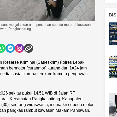
BIS
saat menjalankan aksi pencurian sepeda motor di kawasan
wan, Rangkasbitung.
n Reserse Kriminal (Satreskrim) Polres Lebak
an bermotor (curanmor) kurang dari 1×24 jam
di media sosial karena terekam kamera pengawas
 2026 sekitar pukul 14.51 WIB di Jalan RT
Barat, Kecamatan Rangkasbitung, Kabupaten
 (30), seorang wiraswasta, memarkir sepeda motor
depan pangkas rambut kawasan Makam Pahlawan.