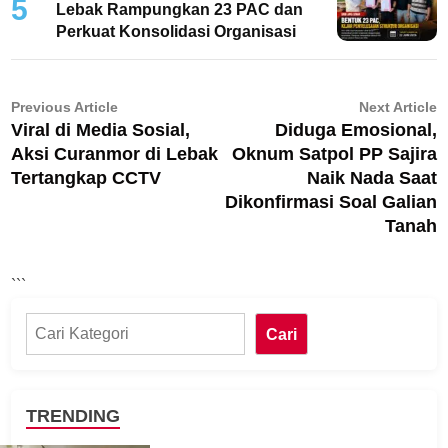
5
Lebak Rampungkan 23 PAC dan
Perkuat Konsolidasi Organisasi
Navigasi
Previous
N
Previous Article
Next Article
Viral di Media Sosial,
Diduga Emosional,
article:
ar
pos
Aksi Curanmor di Lebak
Oknum Satpol PP Sajira
Tertangkap CCTV
Naik Nada Saat
Dikonfirmasi Soal Galian
Tanah
```
Cari
Cari
TRENDING