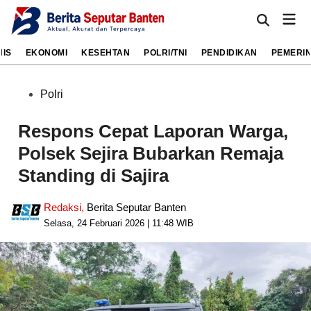
Skip
Mai
to
Open
Men
Search
content
NIS
EKONOMI
KESEHTAN
POLRI/TNI
PENDIDIKAN
PEMERI
Posted
Polri
in
Respons Cepat Laporan Warga,
Polsek Sejira Bubarkan Remaja
Standing di Sajira
Redaksi
,
Berita Seputar Banten
Selasa, 24 Februari 2026 | 11:48 WIB