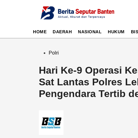
Skip
to
content
HOME
DAERAH
NASIONAL
HUKUM
BI
Posted
Polri
in
Hari Ke-9 Operasi K
Sat Lantas Polres Le
Pengendara Tertib d