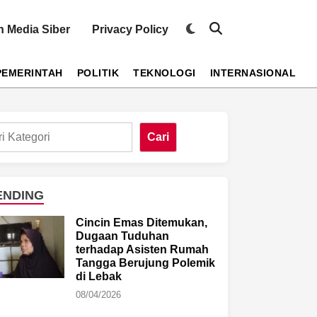
Switch
 Media Siber
Privacy Policy
Open
to
Search
dark
mode
PEMERINTAH
POLITIK
TEKNOLOGI
INTERNASIONAL
Cari
ENDING
Cincin Emas Ditemukan,
Dugaan Tuduhan
terhadap Asisten Rumah
Tangga Berujung Polemik
di Lebak
08/04/2026