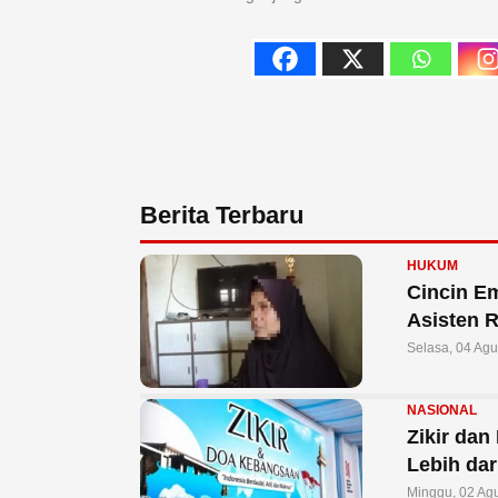
Berita Terbaru
HUKUM
Cincin E
Asisten 
Selasa, 04 Ag
NASIONAL
Zikir da
Lebih dar
Minggu, 02 Ag