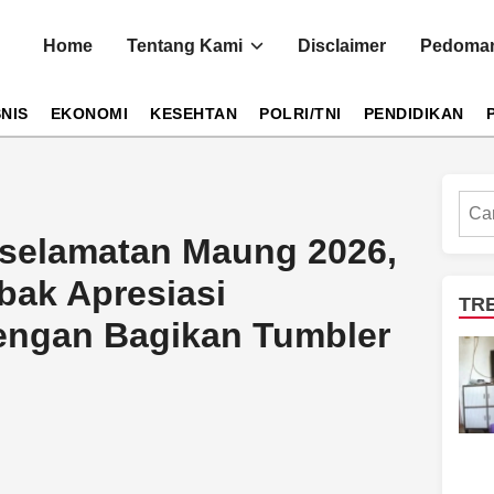
Home
Tentang Kami
Disclaimer
Pedoman
SNIS
EKONOMI
KESEHTAN
POLRI/TNI
PENDIDIKAN
Cari
eselamatan Maung 2026,
bak Apresiasi
TR
engan Bagikan Tumbler