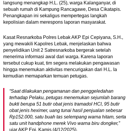
langsung menangkap H.L. (25), warga Kalanganyar, di
sebuah rumah di Kampung Rancagawe, Desa Cikatapis.
Penangkapan ini sekaligus mempertegas langkah
kepolisian dalam merespons laporan masyarakat.
Kasat Resnarkoba Polres Lebak AKP Epi Cepiyana, S.H.,
yang mewakili Kapolres Lebak, menjelaskan bahwa
penyelidikan Unit 2 Satresnarkoba bergerak setelah
menerima informasi awal dari warga. Karena laporan
tersebut cukup kuat, tim segera melakukan pengawasan
hingga menemukan aktivitas mencurigakan dari H.L. Ia
kemudian memaparkan temuan petugas.
“Saat dilakukan pengamanan dan penggeledahan
terhadap Pelaku, petugas menemukan sejumlah barang
bukti berupa 51 butir obat jenis tramadol HCl, 95 butir
obat jenis heximer, uang tunai hasil penjualan sebesar
Rp152.000, satu buah tas selempang warna hitam, serta
satu unit handphone merek Vivo warna biru dongker,”
ujar AKP Epi, Kamis (4/12/2025).