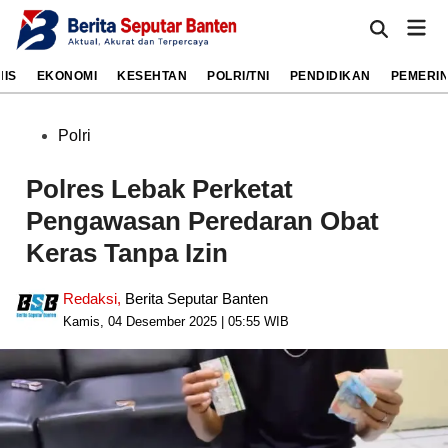
Skip
Mai
to
Open
Men
Search
content
NIS
EKONOMI
KESEHTAN
POLRI/TNI
PENDIDIKAN
PEMERI
Posted
Polri
in
Polres Lebak Perketat
Pengawasan Peredaran Obat
Keras Tanpa Izin
Redaksi
,
Berita Seputar Banten
Kamis, 04 Desember 2025 | 05:55 WIB