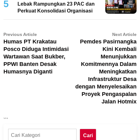
5
Lebak Rampungkan 23 PAC dan
Perkuat Konsolidasi Organisasi
Navigasi
Previous
N
Previous Article
Next Article
Humas PT Krakatau
Pemdes Pasirnangka
article:
ar
pos
Posco Diduga Intimidasi
Kini Kembali
Wartawan Saat Bukber,
Menunjukkan
PPWI Banten Desak
Komitmennya Dalam
Humasnya Diganti
Meningkatkan
Infrastruktur Desa
dengan Menyelesaikan
Proyek Pengaspalan
Jalan Hotmix
```
Cari
Cari