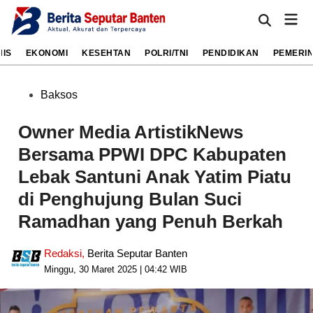
Skip
Mai
to
Open
Men
Search
content
NIS
EKONOMI
KESEHTAN
POLRI/TNI
PENDIDIKAN
PEMERI
Posted
Baksos
in
Owner Media ArtistikNews
Bersama PPWI DPC Kabupaten
Lebak Santuni Anak Yatim Piatu
di Penghujung Bulan Suci
Ramadhan yang Penuh Berkah
Redaksi
,
Berita Seputar Banten
Minggu, 30 Maret 2025 | 04:42 WIB