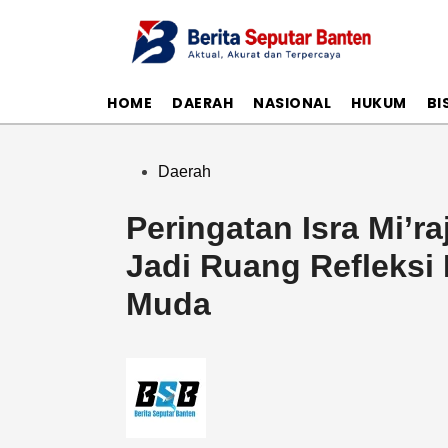
Skip
to
content
HOME
DAERAH
NASIONAL
HUKUM
BI
Posted
Daerah
in
Peringatan Isra Mi’
Jadi Ruang Refleksi 
Muda