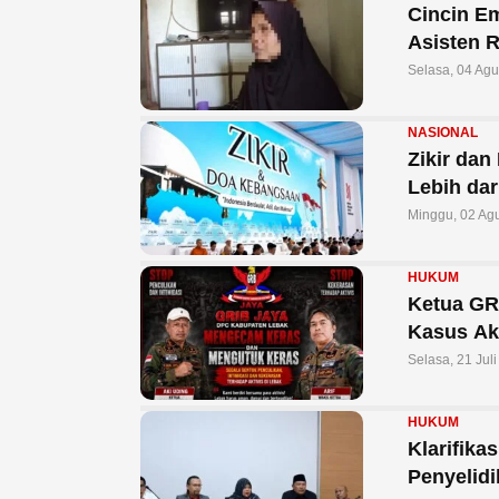
Cincin E
Asisten 
Selasa, 04 Ag
NASIONAL
Zikir da
Lebih dar
Minggu, 02 Ag
HUKUM
Ketua GR
Kasus Ak
Selasa, 21 Jul
HUKUM
Klarifika
Penyelid