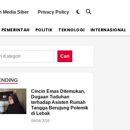
Switch
 Media Siber
Privacy Policy
Open
to
Search
dark
mode
PEMERINTAH
POLITIK
TEKNOLOGI
INTERNASIONAL
Cari
ENDING
Cincin Emas Ditemukan,
Dugaan Tuduhan
terhadap Asisten Rumah
Tangga Berujung Polemik
di Lebak
08/04/2026